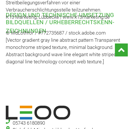
Streitbeilegungsverfahren vor einer
Verbraucherschlichtungsstelle teilzunehmen.
DESIGN UND TECHNISCHE UMSETZUNG
K13 Marketing, Lübbecke |
www.k13marketing.de
BILDQUELLEN / URHEBERRECHTSKENN-
ZEICHNUNGEN
© MdLothfor / #772735687 / stock.adobe.com
[Vector gradient gray line abstract pattern Transparent
monochrome striped texture, minimal background.
Abstract background wave line elegant white striped
diagonal line technology concept web texture.]
05743 6180890