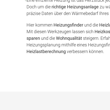
Eine effiziente Heizung ist das Herzstück 
Doch um die
richtige Heizungsanlage
zu wä
präzise Daten über den Wärmebedarf Ihres
Hier kommen
Heizungsfinder
und die
Heiz
Mit diesen Werkzeugen lassen sich
Heizkos
sparen
und die
Wohnqualität
steigern. Erfah
Heizungsplanung mithilfe eines Heizungsfi
Heizlastberechnung
verbessern können.