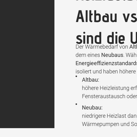
Altbau v
sind die 
Der Wärmebedarf von
Al
dem eines
Neubaus
. Wäh
Energieeffizienzstandard
isoliert und haben höhere
Altbau:
höhere Heizleistung er
Fensteraustausch ode
Neubau:
niedrigere Heizlast da
Wärmepumpen und Sol