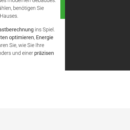
jedes modernen Gebäudes.
Erstgespräch
hlen, benötigen Sie
vereinbaren
 Hauses.
lastberechnung
ins Spiel.
ten optimieren
,
Energie
ren Sie, wie Sie Ihre
nders und einer
präzisen