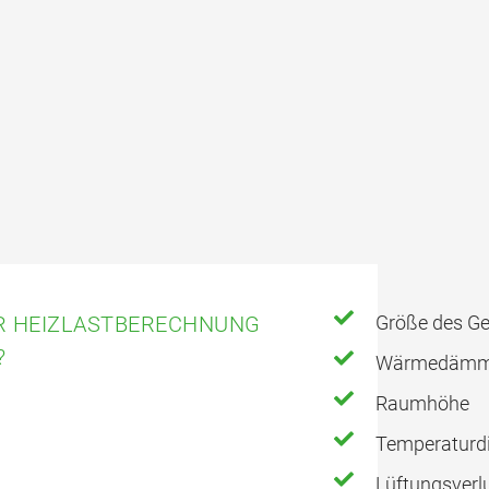
ER HEIZLASTBERECHNUNG
Größe des G
?
Wärmedämmu
Raumhöhe
Temperaturdi
Lüftungsver