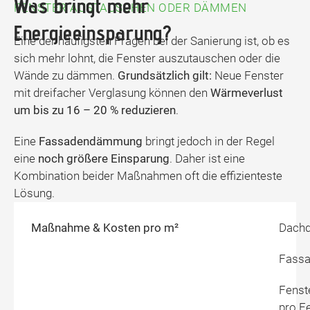
Was bringt mehr
FENSTER AUSTAUSCHEN ODER DÄMMEN
Energieeinsparung?
Eine der häufigsten Fragen bei der Sanierung ist, ob es
sich mehr lohnt, die Fenster auszutauschen oder die
Wände zu dämmen.
Grundsätzlich gilt:
Neue Fenster
mit dreifacher Verglasung können den
Wärmeverlust
um bis zu 16 – 20 % reduzieren
.
Eine
Fassadendämmung
bringt jedoch in der Regel
eine
noch größere Einsparung
. Daher ist eine
Kombination beider Maßnahmen oft die effizienteste
Lösung.
Maßnahme & Kosten pro m²
Dachd
Fassa
Fenste
pro F