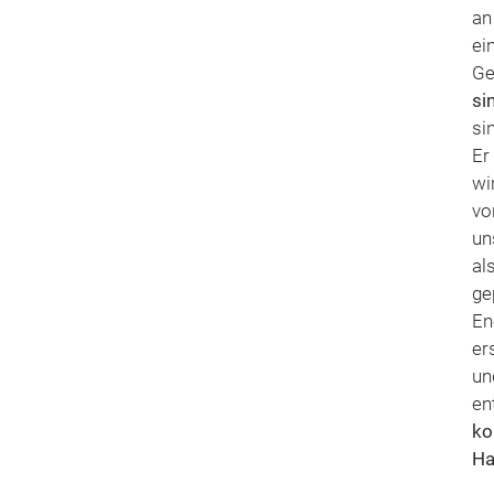
an
ei
Ge
si
si
Er
wi
vo
un
al
ge
En
ers
un
en
ko
Ha