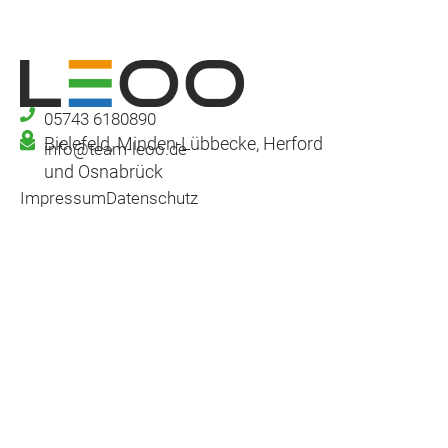
05743 6180890
Bielefeld, Minden-Lübbecke, Herford
info@team-leoo.de
und Osnabrück
Impressum
Datenschutz