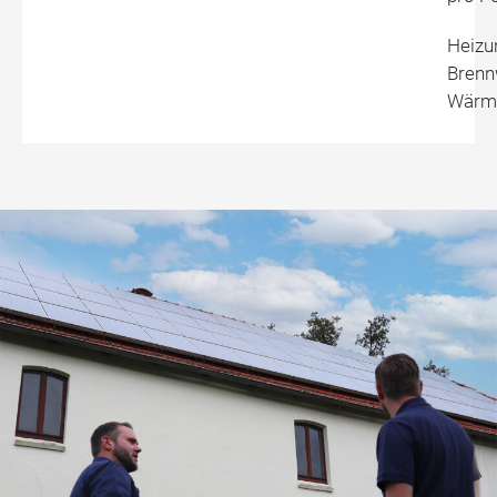
Heizu
Brenn
Wärme